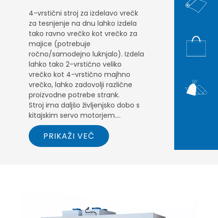
4-vrstični stroj za izdelavo vrečk
za tesnjenje na dnu lahko izdela
tako ravno vrečko kot vrečko za
majice (potrebuje
ročno/samodejno luknjalo). Izdela
lahko tako 2-vrstično veliko
vrečko kot 4-vrstično majhno
vrečko, lahko zadovolji različne
proizvodne potrebe strank.
Stroj ima daljšo življenjsko dobo s
kitajskim servo motorjem.
Uporablja se lahko več kot 10 let.
PRIKAŽI VEČ
Stroj, opremljen s transportnim
trakom, lahko prihrani čas in delo.
Tako tesnilni nož kot rezalni nož z
zračno cevjo, delavec ne
potrebuje vlečenja vrečke, ko dela
dolgo vrečko. Še več, tesnilna
palica z grelcem lahko naredi
debelo vrečko. Originalna oblika
Pnevmatska zavora, lahko poskrbi,