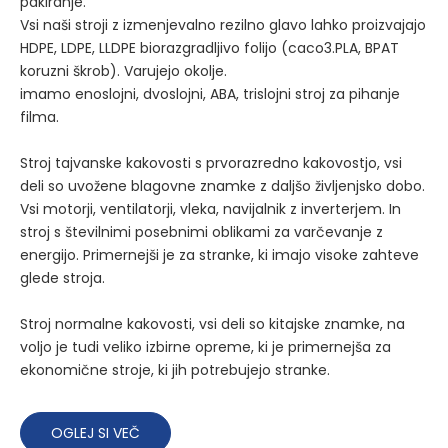
pakiranje.
Vsi naši stroji z izmenjevalno rezilno glavo lahko proizvajajo
HDPE, LDPE, LLDPE biorazgradljivo folijo (caco3.PLA, BPAT
koruzni škrob). Varujejo okolje.
imamo enoslojni, dvoslojni, ABA, trislojni stroj za pihanje
filma.
Stroj tajvanske kakovosti s prvorazredno kakovostjo, vsi
deli so uvožene blagovne znamke z daljšo življenjsko dobo.
Vsi motorji, ventilatorji, vleka, navijalnik z inverterjem. In
stroj s številnimi posebnimi oblikami za varčevanje z
energijo. Primernejši je za stranke, ki imajo visoke zahteve
glede stroja.
Stroj normalne kakovosti, vsi deli so kitajske znamke, na
voljo je tudi veliko izbirne opreme, ki je primernejša za
ekonomične stroje, ki jih potrebujejo stranke.
OGLEJ SI VEČ