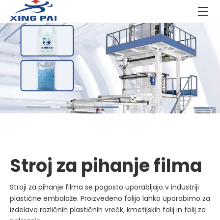
Inovativnost, kakovost, storitve –
zgrajene na zaupanju.
Specializirano za proizvodnjo plastičnih in pakirnih
strojev
Kliknite
na video, da dobite celoten video z zvokom
Stroj za pihanje filma
Stroji za pihanje filma se pogosto uporabljajo v industriji
plastične embalaže. Proizvedeno folijo lahko uporabimo za
izdelavo različnih plastičnih vrečk, kmetijskih folij in folij za