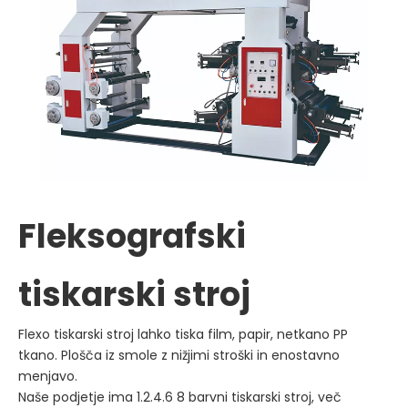
da nož ne bo odpadel, ko ni
elektrike.
Imamo tudi 1-vrstični 2-vrstični
stroj za izbiro.
Fleksografski
tiskarski stroj
Flexo tiskarski stroj lahko tiska film, papir, netkano PP
tkano. Plošča iz smole z nižjimi stroški in enostavno
menjavo.
Naše podjetje ima 1.2.4.6 8 barvni tiskarski stroj, več