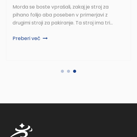
Morda se boste vprašali, zakaj je stroj za
pihano folijo aba poseben v primerjavi z
drugimi stroji za pakiranje. Ta stroj ima tri
plasti. Dve zunanji plasti pokrivata srednjo
Preberi več
plast. Stroj za pihano folijo aba tali plastiko in jo
potisne skozi tri ekstruderje. Plasti A pogosto
uporabljajo novo plastiko za trdnost in