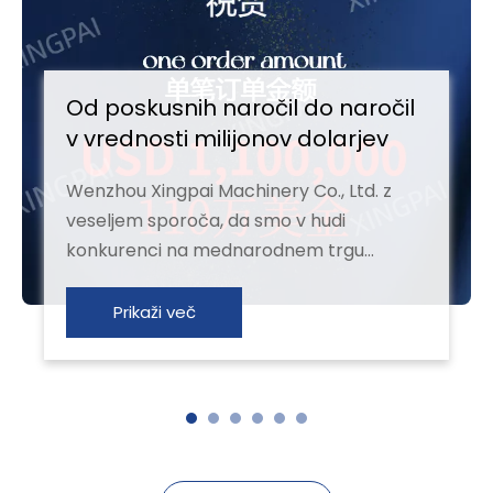
Od poskusnih naročil do naročil
v vrednosti milijonov dolarjev
Wenzhou Xingpai Machinery Co., Ltd. z
veseljem sporoča, da smo v hudi
konkurenci na mednarodnem trgu
uspešno pridobili veliko naročilo v
vrednosti 1 milijona ameriških dolarjev od
Prikaži več
strank iz Uzbekistana z odlično
kakovostjo strojev in popolno poprodajno
storitvijo! Leta 2023 je uzbekistan