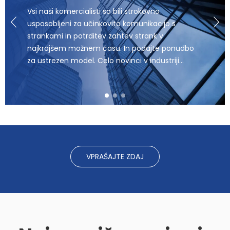
Vsi naši komercialisti so bili strokovno
usposobljeni za učinkovito komunikacijo s
strankami in potrditev zahtev strank v
najkrajšem možnem času. In podajte ponudbo
za ustrezen model. Celo novinci v industriji
plastike lahko začnejo svoje podjetje čim prej
VPRAŠAJTE ZDAJ