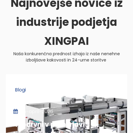
Najnovejše novice iz
industrije podjetja
XINGPAI
Naša konkurenčna prednost izhaja iz naše nenehne
izboljšave kakovosti in 24-urne storitve
Blogi
06-april-2026
4-barvni v primerjavi s 6-