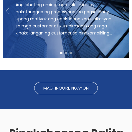
Ang lahat ng aming mga salesman ay
nakatanggap ng propesyonal na pagsasanay
upang matiyak ang epektibong komunikasyon
sa mga customer at kumpirmahin ang mga
kinakailangan ng customer sa pinakamaikling
posibleng panahon. At magbigay ng isang
quotation para sa isang angkop na modelo.
Kahit na ang mga baguhan sa industriya ng
plastik ay maaaring magsimula ng kanilang
negosyo sa lalong madaling panahon
MAG-INQUIRE NGAYON