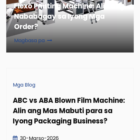
Flexo Printing Machine: Alin ang
Nababagay sa Iyong Mga
Order?
Magbasa pa
Mga Blog
ABC vs ABA Blown Film Machine:
Alin ang Mas Mabuti para sa
Iyong Packaging Business?
30-Marso-2026