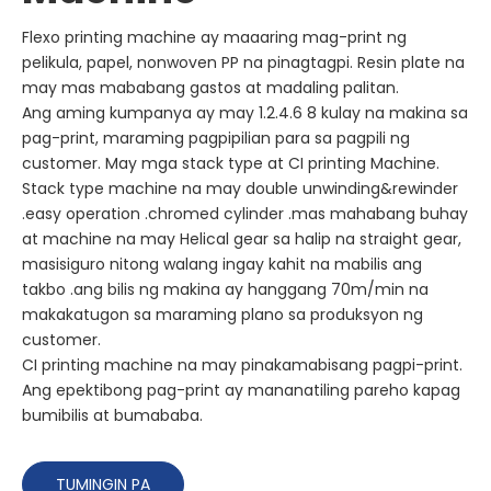
Flexo printing machine ay maaaring mag-print ng
pelikula, papel, nonwoven PP na pinagtagpi. Resin plate na
may mas mababang gastos at madaling palitan.
Ang aming kumpanya ay may 1.2.4.6 8 kulay na makina sa
pag-print, maraming pagpipilian para sa pagpili ng
customer. May mga stack type at CI printing Machine.
Stack type machine na may double unwinding&rewinder
.easy operation .chromed cylinder .mas mahabang buhay
at machine na may Helical gear sa halip na straight gear,
masisiguro nitong walang ingay kahit na mabilis ang
takbo .ang bilis ng makina ay hanggang 70m/min na
makakatugon sa maraming plano sa produksyon ng
customer.
CI printing machine na may pinakamabisang pagpi-print.
Ang epektibong pag-print ay mananatiling pareho kapag
bumibilis at bumababa.
TUMINGIN PA