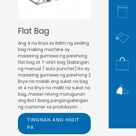
Flat Bag
Ang 4 na linya sa ilalim ng sealing
bag making machine ay
maaaring gumawa ng parehong
flat bag at T-shirt bag (kailangan
ng manual / auto puncher).ito ay
maaaring gumawa ng parehong 2
linya na malaki ang sukat na bag
at 4 na linya na maliit na sukat na
bag, maaari nitong matugunan
ang iba't ibang pangangailangan
ng customer sa produksyon.
Ang makina ay mas mahabang
TINGNAN ANG HIGIT
buhay sa Chinese servo motor.ito
ay maaaring gamitin nang higit
PA
sa 10 taon. Ang makinang