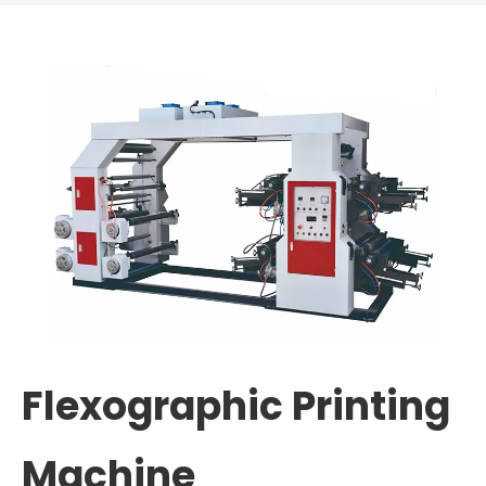
nilagyan ng convery belt
.makakatipid ito ng oras at
paggawa.
Parehong sealing knife at cutting
knife na may air tube, hindi na
kailangan ng manggagawa na
hilahin ang bag kapag gumawa
ng mahabang bag. Higit pa
,Sealing bar na may heater,
nakakagawa ito ng makapal na
bag Orihinal na disenyo
Pneumatic brake, masisiguro
nitong hindi mahuhulog ang
kutsilyo kapag walang kuryente
Mayroon din kaming 1 line 2 lines
na makina para piliin .
Flexographic Printing
Machine