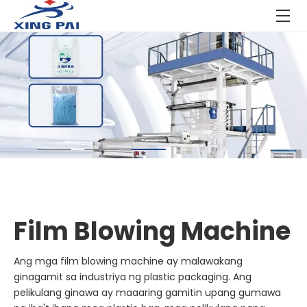
Innovation, kalidad, serbisyo - binuo
sa tiwala.
Espesyalista Sa Produksyon ng plastic&package
machine
Mag-
click sa video para makuha ang kumpletong
video na may tunog
Film Blowing Machine
Ang mga film blowing machine ay malawakang
ginagamit sa industriya ng plastic packaging. Ang
pelikulang ginawa ay maaaring gamitin upang gumawa