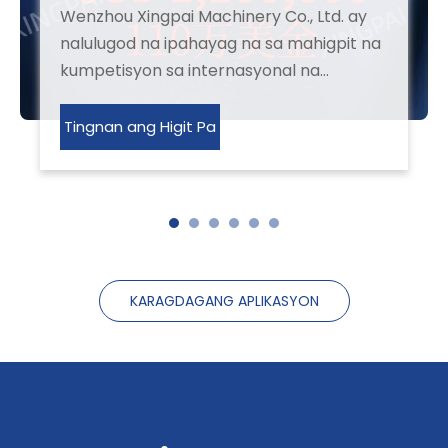
Wenzhou Xingpai Machinery Co., Ltd. ay
nalulugod na ipahayag na sa mahigpit na
kumpetisyon sa internasyonal na
merkado, matagumpay naming nakuha
ang isang malaking order na
Tingnan ang Higit Pa
nagkakahalaga ng 1 milyong US dollars
mula sa mga customer ng Uzbekistan na
may mahusay na kalidad ng makina at
perpektong serbisyo pagkatapos ng
pagbebenta! Noong 2023, ang Uzbekist
KARAGDAGANG APLIKASYON