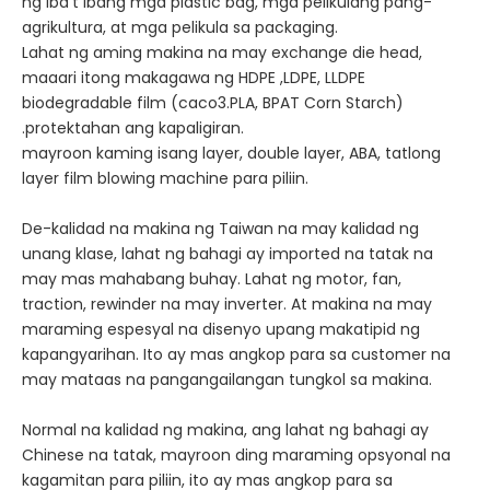
ng iba't ibang mga plastic bag, mga pelikulang pang-
agrikultura, at mga pelikula sa packaging.
Lahat ng aming makina na may exchange die head,
maaari itong makagawa ng HDPE ,LDPE, LLDPE
biodegradable film (caco3.PLA, BPAT Corn Starch)
.protektahan ang kapaligiran.
mayroon kaming isang layer, double layer, ABA, tatlong
layer film blowing machine para piliin.
De-kalidad na makina ng Taiwan na may kalidad ng
unang klase, lahat ng bahagi ay imported na tatak na
may mas mahabang buhay. Lahat ng motor, fan,
traction, rewinder na may inverter. At makina na may
maraming espesyal na disenyo upang makatipid ng
kapangyarihan. Ito ay mas angkop para sa customer na
may mataas na pangangailangan tungkol sa makina.
Normal na kalidad ng makina, ang lahat ng bahagi ay
Chinese na tatak, mayroon ding maraming opsyonal na
kagamitan para piliin, ito ay mas angkop para sa