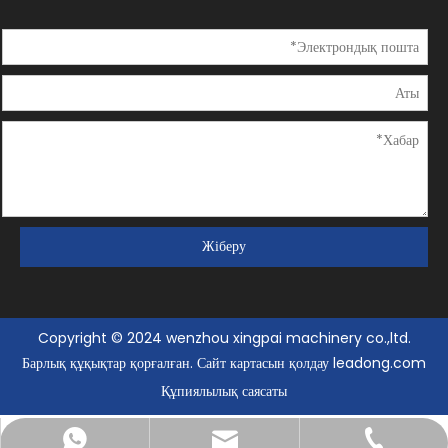
Жіберу
Copyright © 2024 wenzhou xingpai machinery co.,ltd.
Барлық құқықтар қорғалған.
Сайт картасын
қолдау
leadong.com
Құпиялылық саясаты
cnxp@cnxpmachine.com
+86- 15258013112
+86- 15258013112