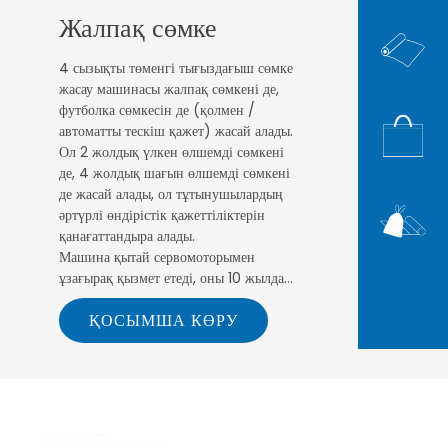
Жалпақ сөмке
4 сызықты төменгі тығыздағыш сөмке
жасау машинасы жалпақ сөмкені де,
футболка сөмкесін де (қолмен /
автоматты тескіш қажет) жасай алады.
Ол 2 жолдық үлкен өлшемді сөмкені
де, 4 жолдық шағын өлшемді сөмкені
де жасай алады, ол тұтынушылардың
әртүрлі өндірістік қажеттіліктерін
қанағаттандыра алады.
Машина қытай сервомоторымен
ұзағырақ қызмет етеді, оны 10 жылдан
астам пайдалануға болады. Машина
ҚОСЫМША КӨРУ
таспамен жабдықталған .Ол уақыт пен
еңбекті үнемдей алады .
Тығыздау пышағы да, ауа түтігі бар
кескіш пышақ да, ұзын сөмке жасау
кезінде сөмкені тартудың қажеті жоқ.
Сонымен қатар, жылытқышы бар
тығыздауыш бар, ол қалың қапшықты