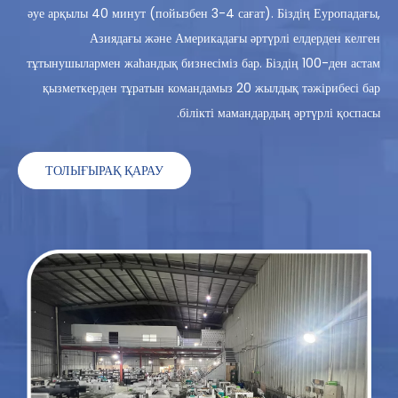
әуе арқылы 40 минут (пойызбен 3-4 сағат). Біздің Еуропадағы,
Азиядағы және Америкадағы әртүрлі елдерден келген
тұтынушылармен жаһандық бизнесіміз бар. Біздің 100-ден астам
қызметкерден тұратын командамыз 20 жылдық тәжірибесі бар
білікті мамандардың әртүрлі қоспасы.
ТОЛЫҒЫРАҚ ҚАРАУ