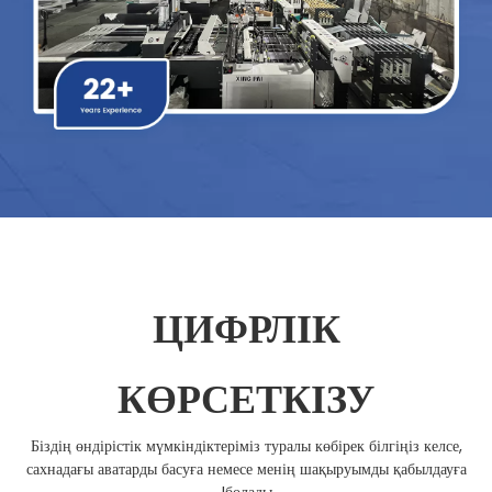
ЦИФРЛІК
КӨРСЕТКІЗУ
Біздің өндірістік мүмкіндіктеріміз туралы көбірек білгіңіз келсе,
сахнадағы аватарды басуға немесе менің шақыруымды қабылдауға
болады!