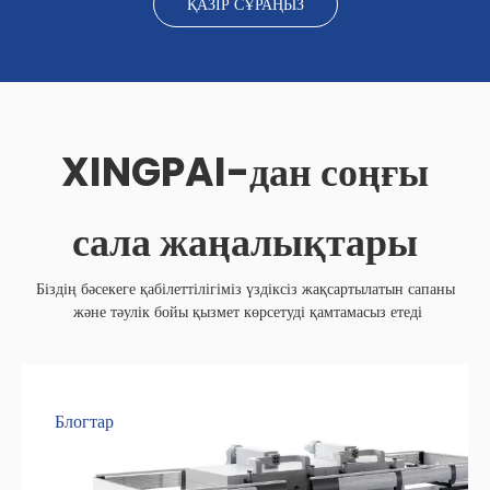
ҚАЗІР СҰРАҢЫЗ
XINGPAI-дан соңғы
сала жаңалықтары
Біздің бәсекеге қабілеттілігіміз үздіксіз жақсартылатын сапаны
және тәулік бойы қызмет көрсетуді қамтамасыз етеді
Блогтар