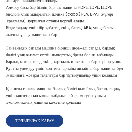
жасауға пайдалануға болады.
Алмасу басы бар біздің барлық машина HDPE, LDPE, LLDPE
биологиялық ыдырайтын пленка (caco3.PLA, BPAT жүгері
крахмалы) .қоршаған ортаны қорғай алады.
Бізде таңдау үшін бір қабатты, екі қабатты, ABA, үш қабатты
пленка үрлеу машинасы бар.
Тайваньдық сапалы машина бірінші дәрежелі сапада, барлық
бөлігі ұзақ қызмет ететін импорттық бренд болып табылады.
Барлық мотор, желдеткіш, тартқыш, инверторы бар кері орауыш.
Қуатты үнемдеу үшін көптеген арнайы дизайны бар машина. бұл
машинаға жоғары талаптары бар тұтынушылар үшін қолайлы.
Қалыпты сапалы машина, барлық бөлігі қытайлық бренд, таңдау
үшін көптеген қосымша жабдықтар бар, ол тұтынушыға
экономикалық машина қажетіне қолайлы.
ТОЛЫҒЫРАҚ ҚАРАУ