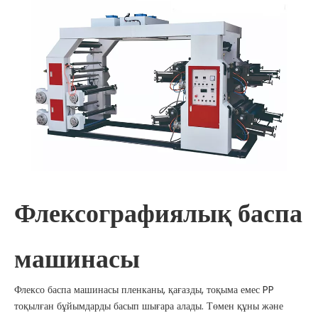
жасай алады Түпнұсқа дизайн
Пневматикалық тежегіш, ол электр
қуаты болмаған кезде пышақ құлап
кетпейтініне көз жеткізе алады,
бізде таңдау үшін 1 желілік 2 желілік
машина бар.
Флексографиялық баспа
машинасы
Флексо баспа машинасы пленканы, қағазды, тоқыма емес PP
тоқылған бұйымдарды басып шығара алады. Төмен құны және