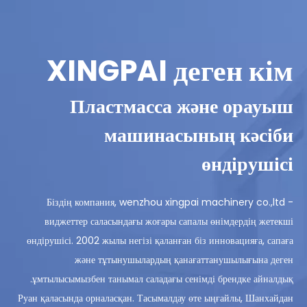
XINGPAI деген кім
Пластмасса және орауыш
машинасының кәсіби
өндірушісі
Біздің компания, wenzhou xingpai machinery co.,ltd -
виджеттер саласындағы жоғары сапалы өнімдердің жетекші
өндірушісі. 2002 жылы негізі қаланған біз инновацияға, сапаға
және тұтынушылардың қанағаттанушылығына деген
ұмтылысымызбен танымал саладағы сенімді брендке айналдық.
Руан қаласында орналасқан. Тасымалдау өте ыңғайлы, Шанхайдан