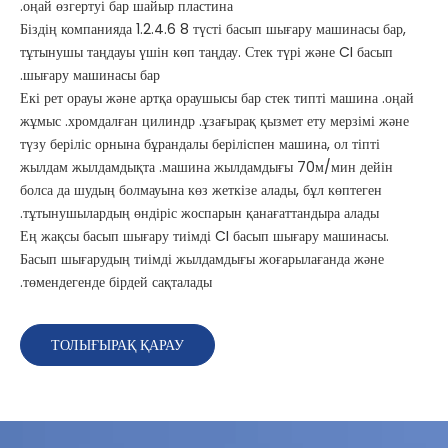
оңай өзгертуі бар шайыр пластина.
Біздің компанияда 1.2.4.6 8 түсті басып шығару машинасы бар,
тұтынушы таңдауы үшін көп таңдау. Стек түрі және CI басып
шығару машинасы бар.
Екі рет орауы және артқа ораушысы бар стек типті машина .оңай
жұмыс .хромдалған цилиндр .ұзағырақ қызмет ету мерзімі және
түзу беріліс орнына бұрандалы беріліспен машина, ол тіпті
жылдам жылдамдықта .машина жылдамдығы 70м/мин дейін
болса да шудың болмауына көз жеткізе алады, бұл көптеген
тұтынушылардың өндіріс жоспарын қанағаттандыра алады.
Ең жақсы басып шығару тиімді CI басып шығару машинасы.
Басып шығарудың тиімді жылдамдығы жоғарылағанда және
төмендегенде бірдей сақталады.
ТОЛЫҒЫРАҚ ҚАРАУ