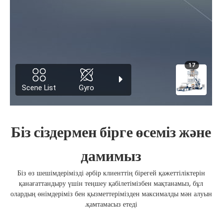
Біз сіздермен бірге өсеміз және
дамимыз
Біз өз шешімдерімізді әрбір клиенттің бірегей қажеттіліктерін
қанағаттандыру үшін теңшеу қабілетімізбен мақтанамыз, бұл
олардың өнімдеріміз бен қызметтерімізден максималды мән алуын
қамтамасыз етеді.