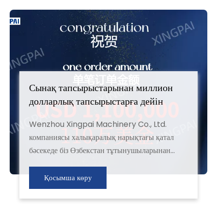
Сынақ тапсырыстарынан миллион
долларлық тапсырыстарға дейін
Wenzhou Xingpai Machinery Co., Ltd.
компаниясы халықаралық нарықтағы қатал
бәсекеде біз Өзбекстан тұтынушыларынан
машинаның тамаша сапасымен және
сатылымнан кейінгі мінсіз қызметімен 1
Қосымша көру
миллион АҚШ долларын құрайтын ірі
тапсырысты сәтті алғанымызды қуана
хабарлайды! 2023 жылы өзбекстандық