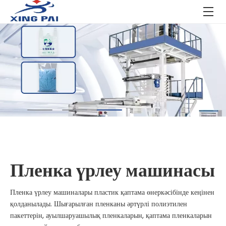
Инновация, сапа, қызмет көрсету – сенімге
негізделген.
Пластмасса және орауыш машиналарын өндіруге
маманданған
басыңыз
Дыбысы бар толық бейнені алу үшін
бейнені
Пленка үрлеу машинасы
Пленка үрлеу машиналары пластик қаптама өнеркәсібінде кеңінен
қолданылады. Шығарылған пленканы әртүрлі полиэтилен
пакеттерін, ауылшаруашылық пленкаларын, қаптама пленкаларын