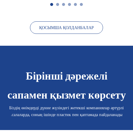
ҚОСЫМША ҚОЛДАНБАЛАР
Бірінші дәрежелі
сапамен қызмет көрсету
Біздің өнімдерді дүние жүзіндегі жетекші компаниялар әртүрлі
салаларда, соның ішінде пластик пен қаптамада пайдаланады.