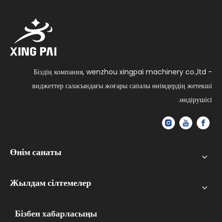
Біздің компания, wenzhou xingpai machinery co.,ltd -
виджеттер саласындағы жоғары сапалы өнімдердің жетекші
өндірушісі.
Өнім санаты
Жылдам сілтемелер
Бізбен хабарласыңы