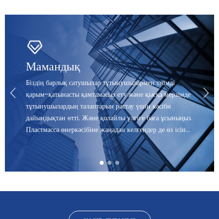
Мамандық
Біздің барлық сатушылар тұтынушылармен тиімді
қарым-қатынасты қамтамасыз ету және қысқа мерзімде
тұтынушылардың талаптарын растау үшін кәсіби
дайындықтан өтті. Және қолайлы үлгіге баға ұсыныңыз.
Пластмасса өнеркәсібіне жаңадан келгендер де өз ісін
мүмкіндігінше тез бастай алады