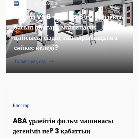
06-сәуір 2026 ж
4 түсті vs 6 түсті vs 8 түсті флексо
басып шығару машинасы:
қайсысы сіздің тапсырысыңызға
сәйкес келеді?
Толығырақ оқу
Блогтар
ABA үрлейтін фильм машинасы
дегеніміз не? 3 қабаттың