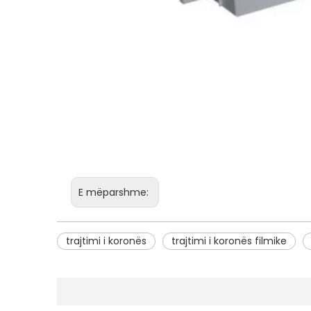
E mëparshme:
trajtimi i koronës
trajtimi i koronës filmike