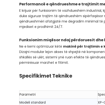
Performancë e qëndrueshme e trajtimit me 
E krijuar për funksionim të vazhdueshëm industrial, 
duke siguruar trajtim të qëndrueshëm sipërfaqësor n
qëndrueshmëri afatgjatë me degradim minimal të p
mjediset e prodhimit 24/7.
Funksionim miqësor ndaj përdoruesit dhe k
Ne e kemi optimizuar këtë
makinë për trajtimin e
Dizajni modular lejon akses të shpejtë në komponent
shkallës së ulët, sistemi ynë ruan efekte të qëndru
përmirësuar marzhet e fitimit.
Specifikimet Teknike
Parametri
Spec
Modeli standard
XP-