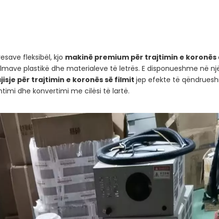
resave fleksibël, kjo
makinë premium për trajtimin e koronës
filmave plastikë dhe materialeve të letrës. E disponueshme në një
jisje për trajtimin e koronës së filmit
jep efekte të qëndrueshm
imi dhe konvertimi me cilësi të lartë.