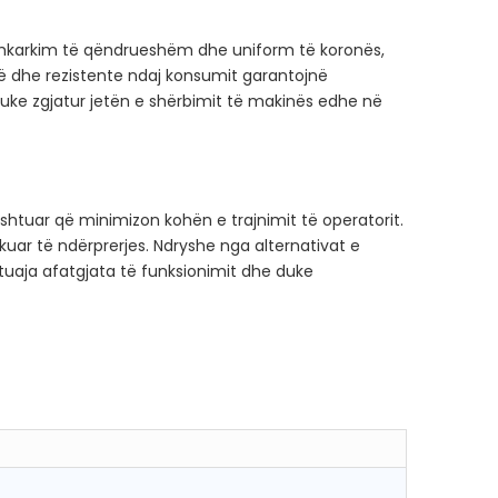
shkarkim të qëndrueshëm dhe uniform të koronës,
të dhe rezistente ndaj konsumit garantojnë
ke zgjatur jetën e shërbimit të makinës edhe në
jeshtuar që minimizon kohën e trajnimit të operatorit.
uar të ndërprerjes. Ndryshe nga alternativat e
tuaja afatgjata të funksionimit dhe duke