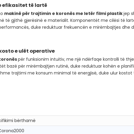
efikasitet të lartë
kjo
makinë për trajtimin e koronës me letër filmi plastik
jep 
ë të gjithë gjerësinë e materialit. Komponentët me cilësi të lar
erformancës, duke reduktuar frekuencën e mirëmbajtjes dhe du
osto e ulët operative
 koronës
për funksionim intuitiv, me një ndërfaqe kontrolli të th
ët bazë për mirëmbajtjen rutinë, duke reduktuar kohën e planifik
eshme trajtimi me konsum minimal të energjisë, duke ulur kostot 
ifikimi bërthamë
Corona2000