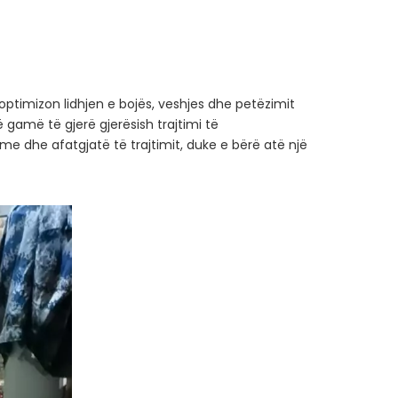
optimizon lidhjen e bojës, veshjes dhe petëzimit
 gamë të gjerë gjerësish trajtimi të
e dhe afatgjatë të trajtimit, duke e bërë atë një