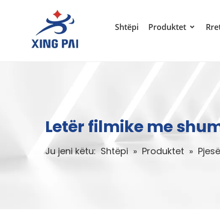
Shtëpi
Produktet
Rre
Letër filmike me shu
Ju jeni këtu:
Shtëpi
»
Produktet
»
Pjes