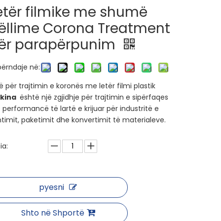
etër filmike me shumë
ëllime Corona Treatment
ër parapërpunim
ërndaje në:
ë për trajtimin e koronës me letër filmi plastik
kina
është një zgjidhje për trajtimin e sipërfaqes
performancë të lartë e krijuar për industritë e
ntimit, paketimit dhe konvertimit të materialeve.
ia:
pyesni
Shto në Shportë