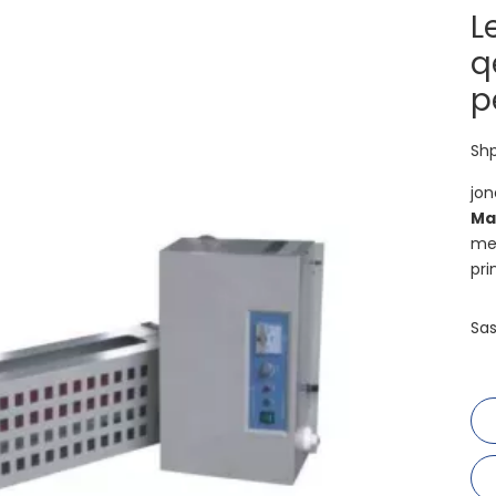
L
q
p
Shp
jon
Ma
me 
pri
Sas