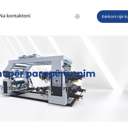
Na kontaktoni
Kërkoni një 
nt për parapërpunim
 Treatment për parapërpunim