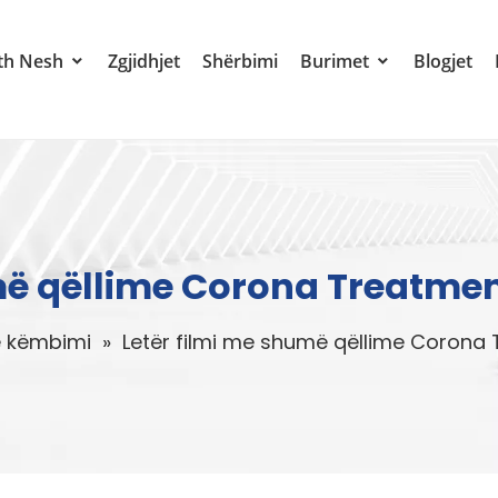
th Nesh
Zgjidhjet
Shërbimi
Burimet
Blogjet
më qëllime Corona Treatme
ë këmbimi
»
Letër filmi me shumë qëllime Corona