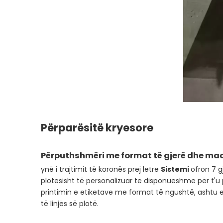
Përparësitë kryesore
Përputhshmëri me format të gjerë dhe ma
ynë i trajtimit të koronës prej letre
Sistemi
ofron 7 
plotësisht të personalizuar të disponueshme për t'u p
printimin e etiketave me format të ngushtë, ashtu e
të linjës së plotë.