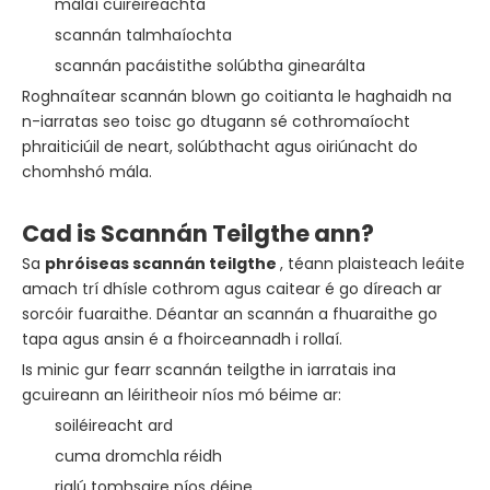
málaí cúiréireachta
scannán talmhaíochta
scannán pacáistithe solúbtha ginearálta
Roghnaítear scannán blown go coitianta le haghaidh na
n-iarratas seo toisc go dtugann sé cothromaíocht
phraiticiúil de neart, solúbthacht agus oiriúnacht do
chomhshó mála.
Cad is Scannán Teilgthe ann?
Sa
phróiseas scannán teilgthe
, téann plaisteach leáite
amach trí dhísle cothrom agus caitear é go díreach ar
sorcóir fuaraithe. Déantar an scannán a fhuaraithe go
tapa agus ansin é a fhoirceannadh i rollaí.
Is minic gur fearr scannán teilgthe in iarratais ina
gcuireann an léiritheoir níos mó béime ar:
soiléireacht ard
cuma dromchla réidh
rialú tomhsaire níos déine