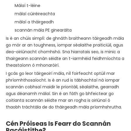
Málaí t-léine
málaí cúiréireachta
málaí a tháirgeadh
scannán mála PE ginearálta
Is é an chúis simplí: de ghnáth braitheann táirgeadh mála
go mór ar an toughness, iompar séalaithe praiticiúil, agus
dea-oiriúnacht chomhshó. Sna hiarratais seo, is minic a
thairgeann scannán séidte an t-iarmhéid feidhmíochta a
theastaíonn ó mhonaróirí.
I gcás go leor táirgeoirí mála, níl foirfeacht optúil mar
phríomhthosaíocht. Is é an rud is tábhachtaí ná iompar
scannán cobhsaí maidir le priontáil, séalaithe, gearradh
agus déanamh málaí. Sin é an fáth go bhfeictear go
coitianta scannán séidte mar an rogha is oiriúnaí ó
thaobh tráchtála de do tháirgeadh mála príomhshrutha.
Cén Próiseas Is Fearr do Scannán
Pacáistithe?