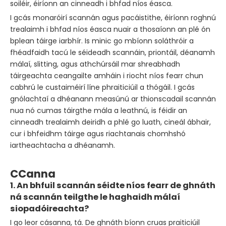
soiléir, éiríonn an cinneadh i bhfad níos éasca.
I gcás monaróirí scannán agus pacáistithe, éiríonn roghnú
trealaimh i bhfad níos éasca nuair a thosaíonn an plé ón
bplean táirge iarbhír. Is minic go mbíonn soláthróir a
fhéadfaidh tacú le séideadh scannáin, priontáil, déanamh
málaí, slitting, agus athchúrsáil mar shreabhadh
táirgeachta ceangailte amháin i riocht níos fearr chun
cabhrú le custaiméirí líne phraiticiúil a thógáil. I gcás
gnólachtaí a dhéanann measúnú ar thionscadail scannán
nua nó cumas táirgthe mála a leathnú, is féidir an
cinneadh trealaimh deiridh a phlé go luath, cineál ábhair,
cur i bhfeidhm táirge agus riachtanais chomhshó
iartheachtacha a dhéanamh.
CCanna
1. An bhfuil scannán séidte níos fearr de ghnáth
ná scannán teilgthe le haghaidh málaí
siopadóireachta?
I go leor cásanna, tá. De ghnáth bíonn cruas praiticiúil