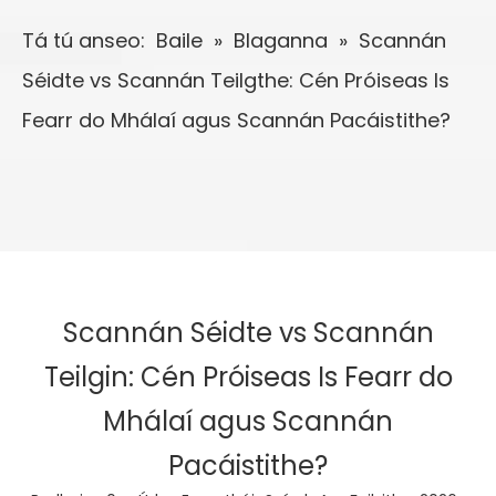
Tá tú anseo:
Baile
»
Blaganna
»
Scannán
Séidte vs Scannán Teilgthe: Cén Próiseas Is
Fearr do Mhálaí agus Scannán Pacáistithe?
Scannán Séidte vs Scannán
Teilgin: Cén Próiseas Is Fearr do
Mhálaí agus Scannán
Pacáistithe?