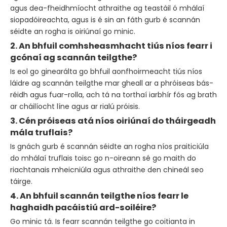
agus dea-fheidhmíocht athraithe ag teastáil ó mhálaí
siopadóireachta, agus is é sin an fáth gurb é scannán
séidte an rogha is oiriúnaí go minic.
2. An bhfuil comhsheasmhacht tiús níos fearr i
gcónaí ag scannán teilgthe?
Is eol go ginearálta go bhfuil aonfhoirmeacht tiús níos
láidre ag scannán teilgthe mar gheall ar a phróiseas bás-
réidh agus fuar-rolla, ach tá na torthaí iarbhír fós ag brath
ar cháilíocht líne agus ar rialú próisis.
3. Cén próiseas atá níos oiriúnaí do tháirgeadh
mála truflais?
Is gnách gurb é scannán séidte an rogha níos praiticiúla
do mhálaí truflais toisc go n-oireann sé go maith do
riachtanais mheicniúla agus athraithe den chineál seo
táirge.
4. An bhfuil scannán teilgthe níos fearr le
haghaidh pacáistiú ard-soiléire?
Go minic tá. Is fearr scannán teilgthe go coitianta in