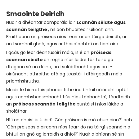
Smaointe Deiridh
Nuair a dhéantar comparáid idir
scannán séidte agus
scannán teilgthe
, níl aon bhuaiteoir uilíoch ann.
Braitheann an próiseas níos fearr ar an táirge deiridh, ar
an tsamhail ghnó, agus ar thosaíochtaí an tiontaire.
I gcás go leor déantúsóirí mála, is é an
próiseas
scannán séidte
an rogha níos láidre fós toisc go
dtugann sé an déine, an tsolúbthacht agus an t-
oiriúnacht athraithe atá ag teastáil i dtáirgeadh mála
príomhshrutha.
Maidir le hiarratais phacáistithe ina bhfuil cáilíocht optúil
agus comhsheasmhacht tiús níos tábhachtaí, féadfaidh
an
próiseas scannán teilgthe
buntáistí níos láidre a
sholáthar.
Ní í an cheist is úsáidí 'Cén próiseas is mó chun cinn?' ach
'Cén próiseas a oireann níos fearr do na táirgí scannáin a
bhfuil an gnó ag iarraidh a dhíol?' Nuair a bhíonn sé sin