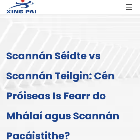
Scannán Séidte vs
Scannán Teilgin: Cén
Próiseas Is Fearr do
Mhálaí agus Scannán
Pacáistithe?