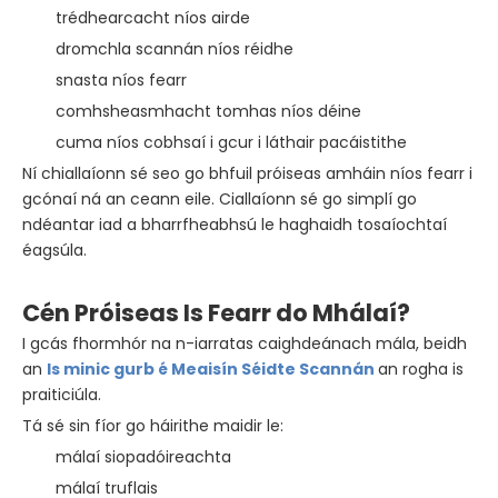
trédhearcacht níos airde
dromchla scannán níos réidhe
snasta níos fearr
comhsheasmhacht tomhas níos déine
cuma níos cobhsaí i gcur i láthair pacáistithe
Ní chiallaíonn sé seo go bhfuil próiseas amháin níos fearr i
gcónaí ná an ceann eile. Ciallaíonn sé go simplí go
ndéantar iad a bharrfheabhsú le haghaidh tosaíochtaí
éagsúla.
Cén Próiseas Is Fearr do Mhálaí?
I gcás fhormhór na n-iarratas caighdeánach mála, beidh
an
Is minic gurb é Meaisín Séidte Scannán
an rogha is
praiticiúla.
Tá sé sin fíor go háirithe maidir le:
málaí siopadóireachta
málaí truflais