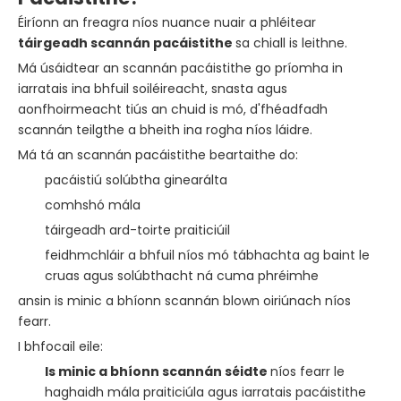
Éiríonn an freagra níos nuance nuair a phléitear
táirgeadh scannán pacáistithe
sa chiall is leithne.
Má úsáidtear an scannán pacáistithe go príomha in
iarratais ina bhfuil soiléireacht, snasta agus
aonfhoirmeacht tiús an chuid is mó, d'fhéadfadh
scannán teilgthe a bheith ina rogha níos láidre.
Má tá an scannán pacáistithe beartaithe do:
pacáistiú solúbtha ginearálta
comhshó mála
táirgeadh ard-toirte praiticiúil
feidhmchláir a bhfuil níos mó tábhachta ag baint le
cruas agus solúbthacht ná cuma phréimhe
ansin is minic a bhíonn scannán blown oiriúnach níos
fearr.
I bhfocail eile:
Is minic a bhíonn scannán séidte
níos fearr le
haghaidh mála praiticiúla agus iarratais pacáistithe