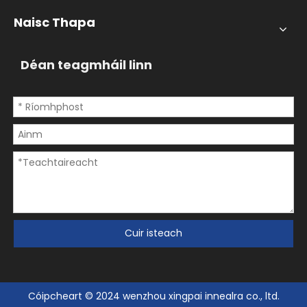
Naisc Thapa
Déan teagmháil linn
Cuir isteach
Cóipcheart © 2024 wenzhou xingpai innealra co., ltd.