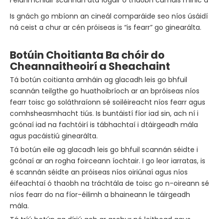
Feidhmchláir scannán atá íogair ó thaobh cuma
Is minic a ca
Is gnách go mbíonn an cineál comparáide seo níos úsáidí
ná ceist a chur ar cén próiseas is “is fearr” go ginearálta.
Botúin Choitianta Ba chóir do
Cheannaitheoirí a Sheachaint
Tá botún coitianta amháin ag glacadh leis go bhfuil
scannán teilgthe go huathoibríoch ar an bpróiseas níos
fearr toisc go soláthraíonn sé soiléireacht níos fearr agus
comhsheasmhacht tiús. Is buntáistí fíor iad sin, ach ní i
gcónaí iad na fachtóirí is tábhachtaí i dtáirgeadh mála
agus pacáistiú ginearálta.
Tá botún eile ag glacadh leis go bhfuil scannán séidte i
gcónaí ar an rogha foirceann íochtair. I go leor iarratas, is
é scannán séidte an próiseas níos oiriúnaí agus níos
éifeachtaí ó thaobh na tráchtála de toisc go n-oireann sé
níos fearr do na fíor-éilimh a bhaineann le táirgeadh
mála.