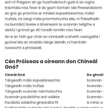
ach ní fhágann sin go huathoibríoch gurb é an rogha
tráchtála níos fearr é do gach tiontairí. Má fhreastalaíonn
an gnó go príomha ar mhálaí siopadóireachta, málaí
truflais, nó táirgí mála príomhshrutha eile, ní fhéadfaidh
na buntáistí breise a bhaineann le scannán teilgthe a
aistriú i gcónaí go dtí toradh iomlán níos fearr.
Sin é an fáth gur chóir an cinneadh a bheith ceangailte i
gcónaí leis an straitéis táirge deiridh, ní hamháin
tosaíocht a phróiseáil.
Cén Próiseas a oireann don Chineál
Gnó?
Cineál Gnó
De ghnáth N
Táirgeadh mála siopadóireachta
Scannán fao
Táirgeadh mála truflais
Scannán fao
Táirgeadh scannán talmhaíochta
Scannán fao
Scannán pacáistithe ard-soiléire
Scannán a c
Pacáistiú solúbtha ginearálta PE
Is minic a s