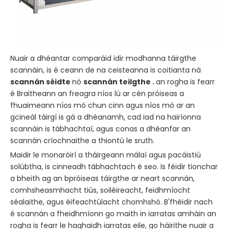
Nuair a dhéantar comparáid idir modhanna táirgthe
scannáin, is é ceann de na ceisteanna is coitianta ná
scannán séidte
nó
scannán teilgthe .
an rogha is fearr
é Braitheann an freagra níos lú ar cén próiseas a
fhuaimeann níos mó chun cinn agus níos mó ar an
gcineál táirgí is gá a dhéanamh, cad iad na hairíonna
scannáin is tábhachtaí, agus conas a dhéanfar an
scannán críochnaithe a thiontú le sruth.
Maidir le monaróirí a tháirgeann málaí agus pacáistiú
solúbtha, is cinneadh tábhachtach é seo. Is féidir tionchar
a bheith ag an bpróiseas táirgthe ar neart scannán,
comhsheasmhacht tiús, soiléireacht, feidhmíocht
séalaithe, agus éifeachtúlacht chomhshó. B'fhéidir nach
é scannán a fheidhmíonn go maith in iarratas amháin an
rogha is fearr le haghaidh iarratas eile, go háirithe nuair a