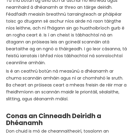
Tá tríú botún ag díriú ach ar aschur nó leithead agus
neamhaird á dhéanamh ar threo an táirge deiridh.
Féadfaidh meaisín breathnú tarraingteach ar pháipéar
toisc go dtugann sé aschur níos airde nó raon táirgthe
níos leithne, ach ní fhágann sin go huathoibríoch gurb é
an rogha ceart é. Is í an cheist is tábhachtaí ná an
dtagann an próiseas leis an gcineál scannáin atá
beartaithe ag an ngnó a tháirgeadh. I go leor cásanna, tá
feistiú iarratais i bhfad níos tábhachtaí ná sonraíochtaí
ceannlíne amháin.
Is é an ceathrú botún ná measúnú a dhéanamh ar
chuma scannáin amháin agus ní ar chomhshó le sruth.
Ba cheart an próiseas ceart a mheas freisin de réir mar a
fheidhmíonn an scannán maidir le priontáil, séalaithe,
slitting, agus déanamh málaí.
Conas an Cinneadh Deiridh a
Dhéanamh
Don chuid is mó de cheannaitheoirí, tosaíonn an