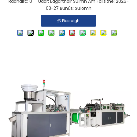
Radhairc:
0
Údar: Eagarthóir Suímh Am Foilsithe: 2026-
03-27 Bunús:
Suíomh
Fiosraigh