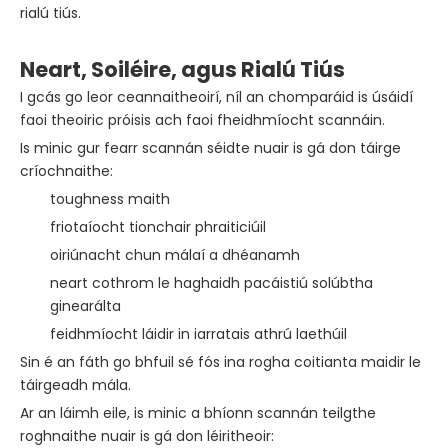
rialú tiús.
Neart, Soiléire, agus Rialú Tiús
I gcás go leor ceannaitheoirí, níl an chomparáid is úsáidí
faoi theoiric próisis ach faoi fheidhmíocht scannáin.
Is minic gur fearr scannán séidte nuair is gá don táirge
críochnaithe:
toughness maith
friotaíocht tionchair phraiticiúil
oiriúnacht chun málaí a dhéanamh
neart cothrom le haghaidh pacáistiú solúbtha
ginearálta
feidhmíocht láidir in iarratais athrú laethúil
Sin é an fáth go bhfuil sé fós ina rogha coitianta maidir le
táirgeadh mála.
Ar an láimh eile, is minic a bhíonn scannán teilgthe
roghnaithe nuair is gá don léiritheoir: