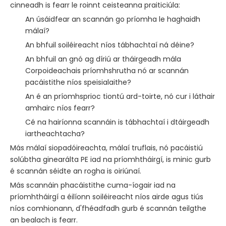
cinneadh is fearr le roinnt ceisteanna praiticiúla:
An úsáidfear an scannán go príomha le haghaidh
málaí?
An bhfuil soiléireacht níos tábhachtaí ná déine?
An bhfuil an gnó ag díriú ar tháirgeadh mála
Corpoideachais príomhshrutha nó ar scannán
pacáistithe níos speisialaithe?
An é an príomhsprioc tiontú ard-toirte, nó cur i láthair
amhairc níos fearr?
Cé na hairíonna scannáin is tábhachtaí i dtáirgeadh
iartheachtacha?
Más málaí siopadóireachta, málaí truflais, nó pacáistiú
solúbtha ginearálta PE iad na príomhtháirgí, is minic gurb
é scannán séidte an rogha is oiriúnaí.
Más scannáin phacáistithe cuma-íogair iad na
príomhtháirgí a éilíonn soiléireacht níos airde agus tiús
níos comhionann, d'fhéadfadh gurb é scannán teilgthe
an bealach is fearr.