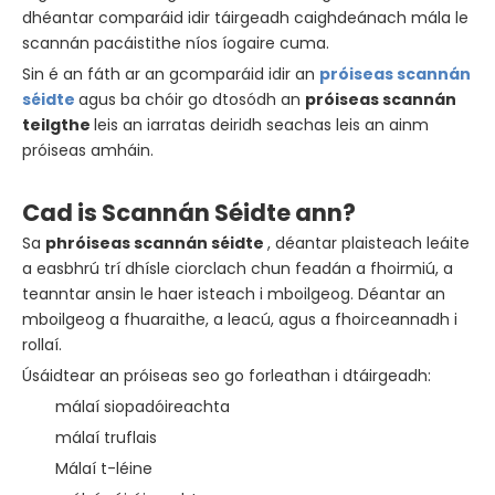
dhéantar comparáid idir táirgeadh caighdeánach mála le
scannán pacáistithe níos íogaire cuma.
Sin é an fáth ar an gcomparáid idir an
próiseas scannán
séidte
agus ba chóir go dtosódh an
próiseas scannán
teilgthe
leis an iarratas deiridh seachas leis an ainm
próiseas amháin.
Cad is Scannán Séidte ann?
Sa
phróiseas scannán séidte
, déantar plaisteach leáite
a easbhrú trí dhísle ciorclach chun feadán a fhoirmiú, a
teanntar ansin le haer isteach i mboilgeog. Déantar an
mboilgeog a fhuaraithe, a leacú, agus a fhoirceannadh i
rollaí.
Úsáidtear an próiseas seo go forleathan i dtáirgeadh:
málaí siopadóireachta
málaí truflais
Málaí t-léine