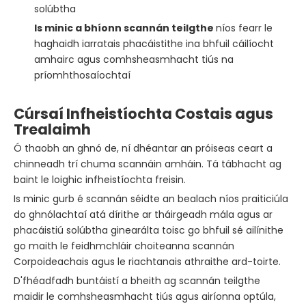
solúbtha
Is minic a bhíonn scannán teilgthe
níos fearr le
haghaidh iarratais phacáistithe ina bhfuil cáilíocht
amhairc agus comhsheasmhacht tiús na
príomhthosaíochtaí
Cúrsaí Infheistíochta Costais agus
Trealaimh
Ó thaobh an ghnó de, ní dhéantar an próiseas ceart a
chinneadh trí chuma scannáin amháin. Tá tábhacht ag
baint le loighic infheistíochta freisin.
Is minic gurb é scannán séidte an bealach níos praiticiúla
do ghnólachtaí atá dírithe ar tháirgeadh mála agus ar
phacáistiú solúbtha ginearálta toisc go bhfuil sé ailínithe
go maith le feidhmchláir choiteanna scannán
Corpoideachais agus le riachtanais athraithe ard-toirte.
D'fhéadfadh buntáistí a bheith ag scannán teilgthe
maidir le comhsheasmhacht tiús agus airíonna optúla,