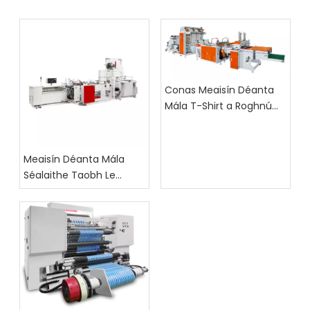
Conas Meaisín Déanta
Mála T-Shirt a Roghnú
Chun Málaí Ollmhargadh
a Tháirgeadh
Meaisín Déanta Mála
Séalaithe Taobh Le
haghaidh Pacáistiú Bia:
Cad ba cheart do
Cheannaitheoirí a
Seiceáil