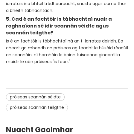
iarratais ina bhfuil trédhearcacht, snasta agus cuma thar
a bheith tábhachtach.
5. Cad é an fachtóir is tábhachtaí nuair a
roghnaíonn sé idir scannán séidte agus
scannán teilgthe?
Is é an fachtóir is tábhachtaí ná an t-iarratas deiridh. Ba
cheart go mbeadh an próiseas ag teacht le húsáid réadúil
an scannáin, ní hamháin le boinn tuisceana ginearálta
maidir le cén próiseas 'is fearr.'
próiseas scannán séidte
próiseas scannán teilgthe
Nuacht Gaolmhar