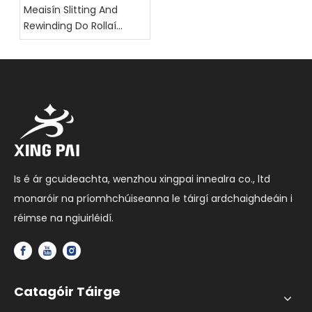
Meaisín Slitting And
Rewinding Do Rollaí
Scannán:
Príomhfhachtóirí
Roghnúcháin
Is é ár gcuideachta, wenzhou xingpai innealra co., ltd
monaróir na príomhchúiseanna le táirgí ardchaighdeáin i
réimse na ngiuirléidí.
Catagóir Táirge