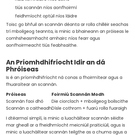
tiús scannán níos aonfhoirmí
feidhmíocht optúil níos láidre
Toisc go bhfuil an scannán déanta ar rolla chilléir seachas
trí mboilgeog teannta, is minic a bhaineann an próiseas le
comhsheasmhacht amhairc níos fearr agus
aonfhoirmeacht tiús feabhsaithe.
An Príomhdhifríocht Idir an dá
Phróiseas
Is é an príomhdhifríocht ná conas a fhoirmítear agus a
fhuaraítear an scannán.
Próiseas
Foirmiú Scannán Modh
Scannán faoi dhó
Die ciorclach + mboilgeog boilscithe ae
Scannán a caitheadh
Dísle cothrom + fuarú rolla fuaraigh
I dtéarmaí simplí, is minic a luacháiltear scannán séidte
mar gheall ar a fheidhmíocht meicniúil praiticiúil, agus is
minic a luacháiltear scannán teilgthe as a chuma agus a