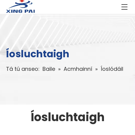
Íosluchtaigh
Tá tú anseo:
Baile
»
Acmhainní
»
Íoslódáil
Íosluchtaigh