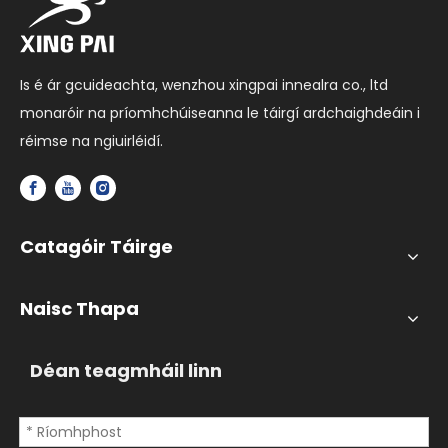
Is é ár gcuideachta, wenzhou xingpai innealra co., ltd
monaróir na príomhchúiseanna le táirgí ardchaighdeáin i
réimse na ngiuirléidí.
Catagóir Táirge
Naisc Thapa
Déan teagmháil linn