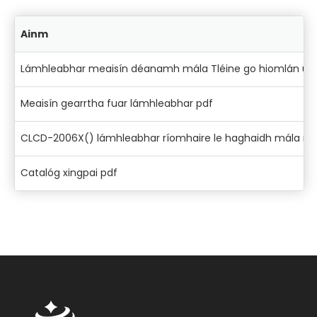
Ainm
Lámhleabhar meaisín déanamh mála Tléine go hiomlán uat
Meaisín gearrtha fuar lámhleabhar pdf
CLCD-2006X() lámhleabhar ríomhaire le haghaidh mála roll
Catalóg xingpai pdf