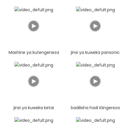
Mashine ya kutengeneza
jinsi ya kuweka pansonic
sega la asali ya
photocell
karatasi.mp4
jinsi ya kuweka ketai
badilisha hadi Kiingereza
photocell
kwa mashine ya kubeba
mifuko