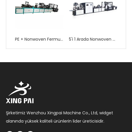
PE + Nonwoven Fermuar Kilitli kumaş Çanta Yapma Makinesi
PE + Nonwoven Fermuar Kilitli Çanta Yapma Makinesi
5'i 1 Arada Nonwoven Çanta Yapma Makinesi
Şirketimiz Wenzhou Xingpai Machine Co., Ltd, widget
alanında yüksek kaliteli ürünlerin lider üreticisidir.